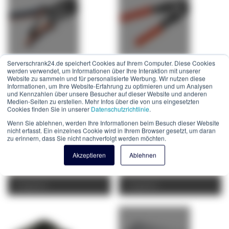
Serverschrank24.de speichert Cookies auf Ihrem Computer. Diese Cookies
Professionelle Crimp
Crimp Zange für RJ 45
werden verwendet, um Informationen über Ihre Interaktion mit unserer
Website zu sammeln und für personalisierte Werbung. Wir nutzen diese
Zange für RJ 45 Stecker
Stecker mit
Informationen, um Ihre Website-Erfahrung zu optimieren und um Analysen
mit Kabelschneider und
Kabelschneider und
und Kennzahlen über unsere Besucher auf dieser Website und anderen
Medien-Seiten zu erstellen. Mehr Infos über die von uns eingesetzten
Abisolierer
Abisolierer
Cookies finden Sie in unserer
Datenschutzrichtlinie
.
13,57 €
9,38 €
Wenn Sie ablehnen, werden Ihre Informationen beim Besuch dieser Website
nicht erfasst. Ein einzelnes Cookie wird in Ihrem Browser gesetzt, um daran
16,15 €
11,16 €
zu erinnern, dass Sie nicht nachverfolgt werden möchten.
Akzeptieren
Ablehnen
In den Warenkorb
In den Warenkorb
Angebot
Angebot