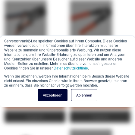
Serverschrank24.de speichert Cookies auf Ihrem Computer. Diese Cookies
werden verwendet, um Informationen über Ihre Interaktion mit unserer
Professionelle Crimp
Crimp Zange für RJ 45
Website zu sammeln und für personalisierte Werbung. Wir nutzen diese
Informationen, um Ihre Website-Erfahrung zu optimieren und um Analysen
Zange für RJ 45 Stecker
Stecker mit
und Kennzahlen über unsere Besucher auf dieser Website und anderen
mit Kabelschneider und
Kabelschneider und
Medien-Seiten zu erstellen. Mehr Infos über die von uns eingesetzten
Cookies finden Sie in unserer
Datenschutzrichtlinie
.
Abisolierer
Abisolierer
Wenn Sie ablehnen, werden Ihre Informationen beim Besuch dieser Website
13,57 €
9,38 €
nicht erfasst. Ein einzelnes Cookie wird in Ihrem Browser gesetzt, um daran
zu erinnern, dass Sie nicht nachverfolgt werden möchten.
16,15 €
11,16 €
Akzeptieren
Ablehnen
In den Warenkorb
In den Warenkorb
Angebot
Angebot