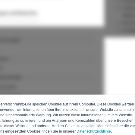
Ansch
Liefer
agen und Antworten
Kabel
Auch m
Produ
UPS-VI2200
warz
V
0074975086
werwalker
e Interactive
erverschrank24.de speichert Cookies auf Ihrem Computer. Diese Cookies werden
wer
erwendet, um Informationen über Ihre Interaktion mit unserer Website zu sammeln
nd für personalisierte Werbung. Wir nutzen diese Informationen, um Ihre Website-
00VA
rfahrung zu optimieren und um Analysen und Kennzahlen über unsere Besucher
et
uf dieser Website und anderen Medien-Seiten zu erstellen. Mehr Infos über die vo
ns eingesetzten Cookies finden Sie in unserer
Datenschutzrichtlinie
.