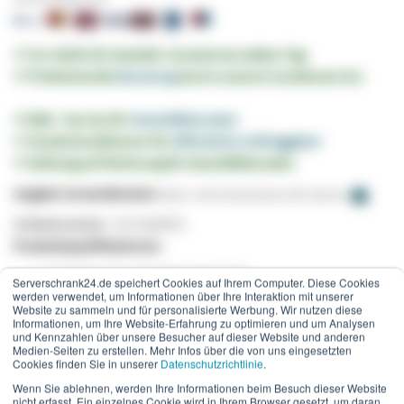
✔︎ Vor 16:00 Uhr bestellt, Versand am selben Tag
✔︎ Professionelle
Beratung
durch unseren Kundenservice
✔︎ B2B - Service für
Geschäftskunden
✔︎ Sonderkonditionen für
öffentliche Auftraggeber
✔︎ Zahlung auf Rechnung für Geschäftskunden
Angabe Versandkosten:
Paket -
6,95 €
(Deutschland, Exkl. Steuern)
Artikelnummer
GV-4104075
Produktspezifikationen:
Glasfaser Typ: Singlemode 9/125
Serverschrank24.de speichert Cookies auf Ihrem Computer. Diese Cookies
werden verwendet, um Informationen über Ihre Interaktion mit unserer
Kategorie:
OS
2
Website zu sammeln und für personalisierte Werbung. Wir nutzen diese
Länge: 7,50m
Informationen, um Ihre Website-Erfahrung zu optimieren und um Analysen
und Kennzahlen über unsere Besucher auf dieser Website und anderen
Konnektor 1:
SC
Medien-Seiten zu erstellen. Mehr Infos über die von uns eingesetzten
Cookies finden Sie in unserer
Datenschutzrichtlinie
.
Konnektor 2: SC
Wenn Sie ablehnen, werden Ihre Informationen beim Besuch dieser Website
Anzahl Fasern: 1
nicht erfasst. Ein einzelnes Cookie wird in Ihrem Browser gesetzt, um daran