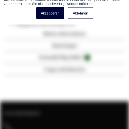
Kabel Typ: Simplex
zu erinnern, dass Sie nicht nachverfolgt werden möchten.
Farbe: Gelb
Akzeptieren
Ablehnen
Flammbeständigkeit nach EN 50265-2-1
Halogenfrei nach EN 50267-2-3
Weitere Informationen
Bewertungen
Verwandte Blog-Artikel
3
Fragen und Antworten
Kontaktdaten