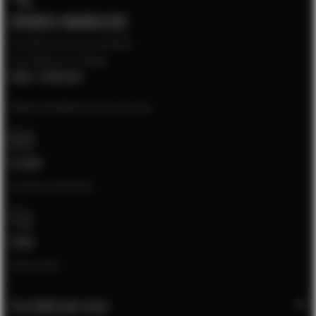
05903-9689130
Kundenservice erreichbar
montags bis freitags
8:00 - 17:00 Uhr
Bitte kontaktieren Sie uns per:
E-mail
[email protected]
Chat
Open chat
Kundenservice