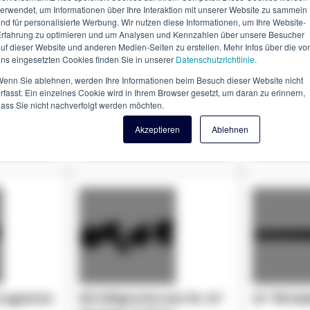
erwendet, um Informationen über Ihre Interaktion mit unserer Website zu sammeln
nd für personalisierte Werbung. Wir nutzen diese Informationen, um Ihre Website-
rfahrung zu optimieren und um Analysen und Kennzahlen über unsere Besucher
Bewertung:
rtungen
uf dieser Website und anderen Medien-Seiten zu erstellen. Mehr Infos über die vo
100.0000%
20,96 €
52,
ns eingesetzten Cookies finden Sie in unserer
Datenschutzrichtlinie
.
24,94 €
62,3
enn Sie ablehnen, werden Ihre Informationen beim Besuch dieser Website nicht
rfasst. Ein einzelnes Cookie wird in Ihrem Browser gesetzt, um daran zu erinnern,
ass Sie nicht nachverfolgt werden möchten.
b
In den Warenkorb
In den W
Akzeptieren
Ablehnen
Angebot
Angebot
ungsleiste
M6 Käfigmuttersatz für 19”
19” Blinda